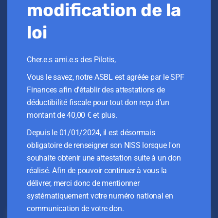
modification de la
loi
Avec le soutien de
Cher.e.s ami.e.s des Pilotis,
Vous le savez, notre ASBL est agréée par le SPF
Finances afin d'établir des attestations de
déductibilité fiscale pour tout don reçu d'un
montant de 40,00 € et plus.
Depuis le 01/01/2024, il est désormais
obligatoire de renseigner son NISS lorsque l'on
souhaite obtenir une attestation suite à un don
réalisé. Afin de pouvoir continuer à vous la
Inscription à notre
délivrer, merci donc de mentionner
newsletter, le Flash-Info
systématiquement votre numéro national en
communication de votre don.