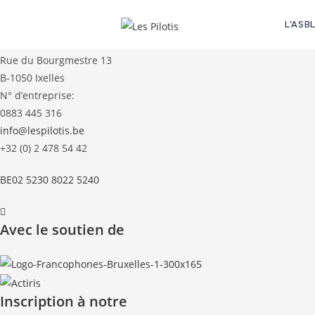
Contactez-nous !
Skip
to
L’ASB
Siège social
content
Rue du Bourgmestre 13
B-1050 Ixelles
N° d’entreprise:
0883 445 316
info@lespilotis.be
+32 (0) 2 478 54 42
BE02 5230 8022 5240
Avec le soutien de
Inscription à notre