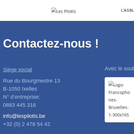
[accept_stripe_payment_checkout]
L’ASB
Contactez-nous !
Avec le sout
Siège social
Rue du Bourgmestre 13
B-1050 Ixelles
N° d’entreprise:
0883 445 316
info@lespilotis.be
+32 (0) 2 478 54 42