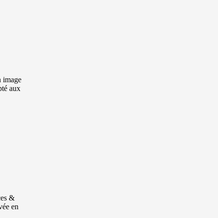
n image
pté aux
ces &
vée en