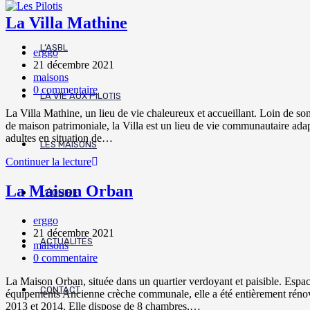
Skip
La Villa Mathine
to
content
L’ASBL
Post
erggo
author:
Post
21 décembre 2021
published:
Post
maisons
category:
Post
0 commentaire
LA VIE AUX PILOTIS
comments:
La Villa Mathine, un lieu de vie chaleureux et accueillant. Loin de so
de maison patrimoniale, la Villa est un lieu de vie communautaire ada
adultes en situation de…
LES MAISONS
La
Continuer la lecture
Villa
Mathine
La Maison Orban
L’ÉQUIPE
Post
erggo
author:
Post
21 décembre 2021
ACTUALITÉS
published:
Post
maisons
category:
Post
0 commentaire
comments:
La Maison Orban, située dans un quartier verdoyant et paisible. Espa
CONTACT
équipements Ancienne crèche communale, elle a été entièrement réno
2013 et 2014. Elle dispose de 8 chambres,…