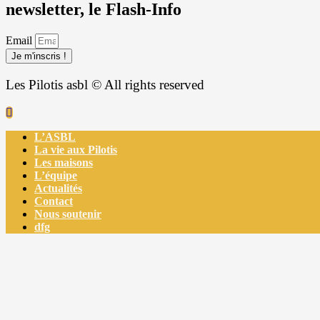
newsletter, le Flash-Info
Email
Je m'inscris !
Les Pilotis asbl © All rights reserved
L’ASBL
La vie aux Pilotis
Les maisons
L’équipe
Actualités
Contact
Nous soutenir
dfg