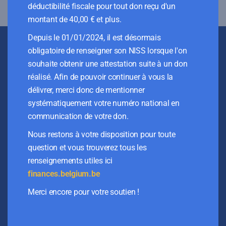
déductibilité fiscale pour tout don reçu d'un
montant de 40,00 € et plus.
Depuis le 01/01/2024, il est désormais
obligatoire de renseigner son NISS lorsque l'on
Contactez-nous !
souhaite obtenir une attestation suite à un don
réalisé. Afin de pouvoir continuer à vous la
délivrer, merci donc de mentionner
systématiquement votre numéro national en
Siège social
communication de votre don.
Rue du Bourgmestre 13
Nous restons à votre disposition pour toute
B-1050 Ixelles
question et vous trouverez tous les
N° d’entreprise:
renseignements utiles ici
0883 445 316
finances.belgium.be
info@lespilotis.be
Merci encore pour votre soutien !
+32 (0) 2 478 54 42