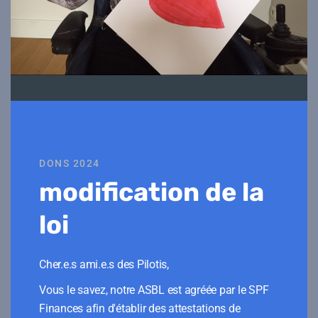
DONS 2024
modification de la
loi
Cher.e.s ami.e.s des Pilotis,
Enregistrer mon nom, mon e-mail et mon site dans le
navigateur pour mon prochain commentaire.
Vous le savez, notre ASBL est agréée par le SPF
Finances afin d'établir des attestations de