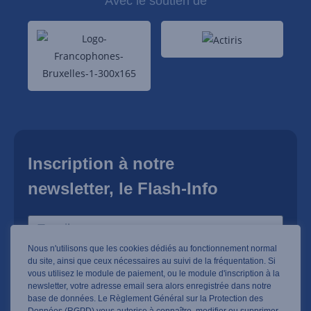
Avec le soutien de
Inscription à notre
newsletter, le Flash-Info
Nous n'utilisons que les cookies dédiés au fonctionnement normal
du site, ainsi que ceux nécessaires au suivi de la fréquentation. Si
Je m'inscris !
vous utilisez le module de paiement, ou le module d'inscription à la
newsletter, votre adresse email sera alors enregistrée dans notre
base de données. Le Règlement Général sur la Protection des