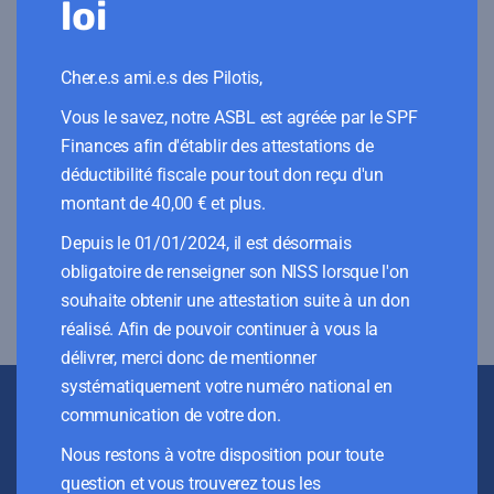
loi
Cher.e.s ami.e.s des Pilotis,
Vous le savez, notre ASBL est agréée par le SPF
Finances afin d'établir des attestations de
déductibilité fiscale pour tout don reçu d'un
montant de 40,00 € et plus.
Depuis le 01/01/2024, il est désormais
Enregistrer mon nom, mon e-mail et mon site dans le
obligatoire de renseigner son NISS lorsque l'on
navigateur pour mon prochain commentaire.
souhaite obtenir une attestation suite à un don
réalisé. Afin de pouvoir continuer à vous la
délivrer, merci donc de mentionner
systématiquement votre numéro national en
communication de votre don.
Contactez-nous !
Nous restons à votre disposition pour toute
question et vous trouverez tous les