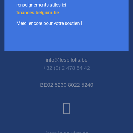
renseignements utiles ici
finances.belgium.be
Siège social
Merci encore pour votre soutien !
Rue du Bourgmestre 13
B-1050 Ixelles
N° d’entreprise:
0883 445 316
info@lespilotis.be
+32 (0) 2 478 54 42
BE02 5230 8022 5240